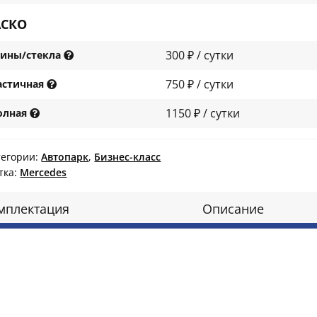
АСКО
300 ₽ / сутки
ины/стекла
750 ₽ / сутки
астичная
1150 ₽ / сутки
олная
тегории:
Автопарк
,
Бизнес-класс
тка:
Mercedes
мплектация
Описание