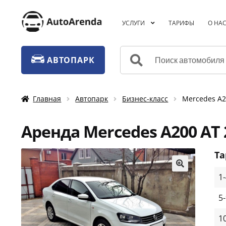
Перейти
Перейти
УСЛУГИ
ТАРИФЫ
О НА
к
к
навигации
содержимому
Искать:
АВТОПАРК
Главная
Автопарк
Бизнес-класс
Mercedes A2
Аренда Mercedes A200 АТ
Т
1
🔍
5
1