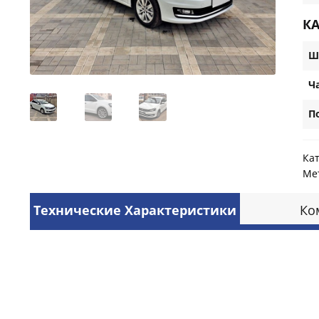
К
Ш
Ч
П
Ка
Ме
Технические Характеристики
Ко