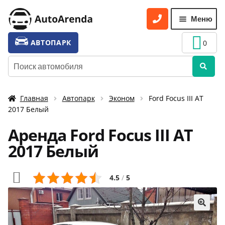
Перейти
Перейти
Меню
к
к
навигации
содержимому
УСЛУГИ
Разве
АВТОПАРК
0
вложе
ТАРИФЫ
Искать:
меню
О НАС
Главная
Автопарк
Эконом
Ford Focus III AT
УСЛОВИЯ АРЕНДЫ
2017 Белый
ОТЗЫВЫ
Аренда Ford Focus III AT
АКЦИИ
2017 Белый
КОНТАКТЫ
4.5
/
5
🔍